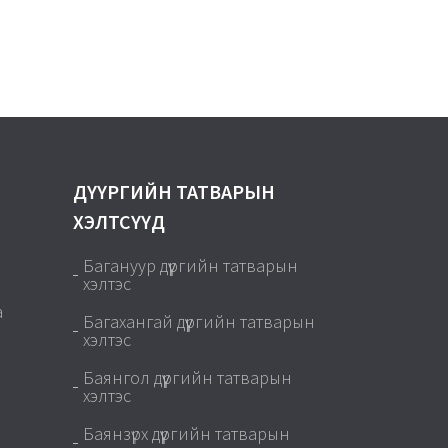
ДҮҮРГИЙН ТАТВАРЫН
ХЭЛТСҮҮД
Багануур дүүргийн татварын
хэлтэс
а
Багахангай дүүргийн татварын
хэлтэс
Баянгол дүүргийн татварын
хэлтэс
Баянзүрх дүүргийн татварын