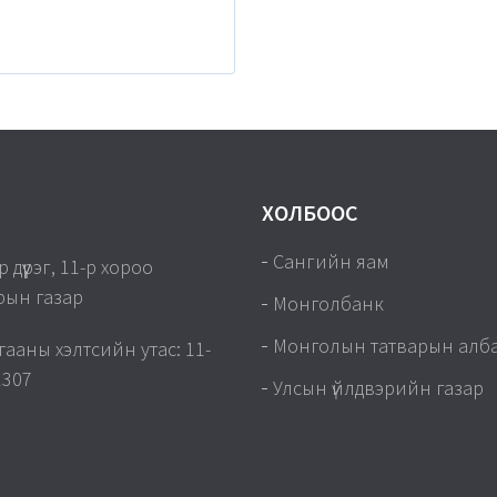
ХОЛБООС
Сангийн яам
дүүрэг, 11-р хороо
рын газар
Монголбанк
Монголын татварын алб
гааны хэлтсийн утас: 11-
1307
Улсын үйлдвэрийн газар