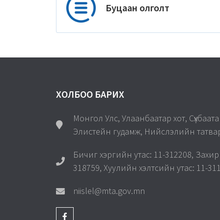
Буцаан олголт
ХОЛБОО БАРИХ
Монгол Улс, Улаанбаатар хот, Сүхбаатар 
Элистейн гудамж, Нийслэлийн татва
Бичиг хэргийн утас: 11-312208, Захир
318759, Хуулийн хэлтсийн утас: 11-31
niislel@mta.gov.mn