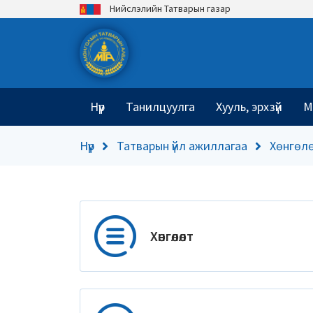
Нийслэлийн Татварын газар
Нүүр
Танилцуулга
Хууль, эрхзүй
М
Нүүр
Татварын үйл ажиллагаа
Хөнгөл
Хөнгөлөлт